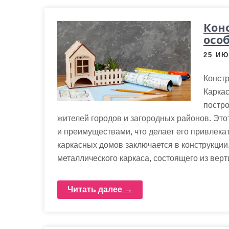
Кон
осо
25 ИЮ
Констр
Карка
постр
жителей городов и загородных районов. Это
и преимуществами, что делает его привлек
каркасных домов заключается в конструкции
металлического каркаса, состоящего из вер
Читать далее →