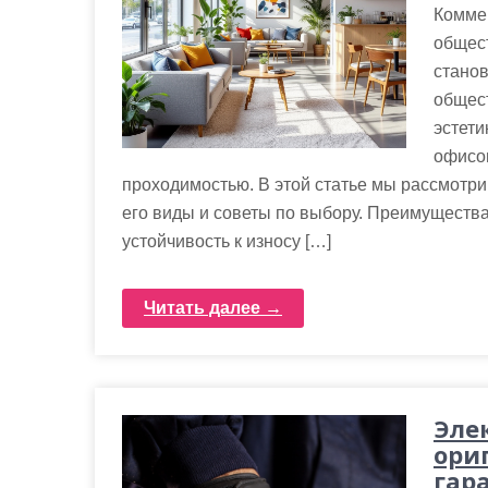
м
Комме
о
общес
м
стано
у
общес
эстети
офисов
проходимостью. В этой статье мы рассмотр
его виды и советы по выбору. Преимуществ
устойчивость к износу […]
Читать далее →
Эле
ори
гар