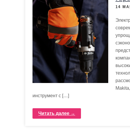
14 МА
Элект
соврем
упрощ
сэконо
предс
компан
высок
технол
рассмо
Makita
инструмент с […]
Читать далее →