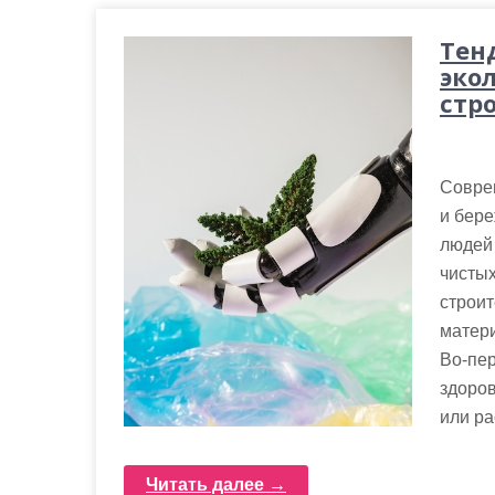
Тен
эко
стр
Соврем
и бер
людей
чистых
строит
матери
Во-пер
здоров
или ра
Читать далее →