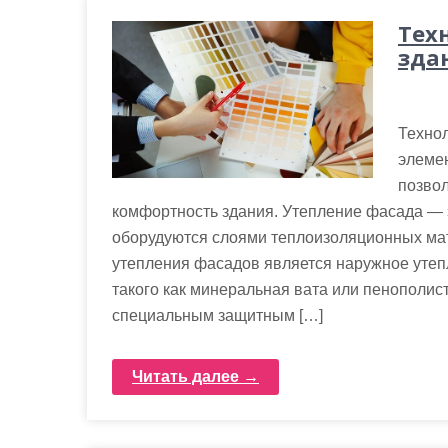
Тех
зда
Техно
элемен
позвол
комфортность здания. Утепление фасада — э
оборудуются слоями теплоизоляционных ма
утепления фасадов является наружное утеп
такого как минеральная вата или пенополист
специальным защитным […]
Читать далее →