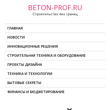
П
BETON-PROF.RU
р
Строительство без границ
о
м
ГЛАВНАЯ
о
т
НОВОСТИ
а
ИННОВАЦИОННЫЕ РЕШЕНИЯ
т
ь
СТРОИТЕЛЬНАЯ ТЕХНИКА И ОБОРУДОВАНИЕ
к
ПРОЕКТЫ ДИЗАЙНА
с
о
ТЕХНИКА И ТЕХНОЛОГИИ
д
БЫТОВЫЕ СЕКРЕТЫ
е
ФИНАНСЫ И БЮДЖЕТИРОВАНИЕ
р
ж
и