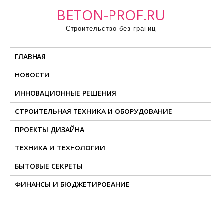
П
BETON-PROF.RU
р
Строительство без границ
о
м
ГЛАВНАЯ
о
т
НОВОСТИ
а
ИННОВАЦИОННЫЕ РЕШЕНИЯ
т
ь
СТРОИТЕЛЬНАЯ ТЕХНИКА И ОБОРУДОВАНИЕ
к
ПРОЕКТЫ ДИЗАЙНА
с
о
ТЕХНИКА И ТЕХНОЛОГИИ
д
БЫТОВЫЕ СЕКРЕТЫ
е
ФИНАНСЫ И БЮДЖЕТИРОВАНИЕ
р
ж
и