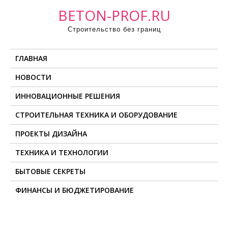
П
BETON-PROF.RU
р
Строительство без границ
о
м
ГЛАВНАЯ
о
т
НОВОСТИ
а
ИННОВАЦИОННЫЕ РЕШЕНИЯ
т
ь
СТРОИТЕЛЬНАЯ ТЕХНИКА И ОБОРУДОВАНИЕ
к
ПРОЕКТЫ ДИЗАЙНА
с
о
ТЕХНИКА И ТЕХНОЛОГИИ
д
БЫТОВЫЕ СЕКРЕТЫ
е
ФИНАНСЫ И БЮДЖЕТИРОВАНИЕ
р
ж
и