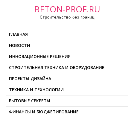
П
BETON-PROF.RU
р
Строительство без границ
о
м
ГЛАВНАЯ
о
т
НОВОСТИ
а
ИННОВАЦИОННЫЕ РЕШЕНИЯ
т
ь
СТРОИТЕЛЬНАЯ ТЕХНИКА И ОБОРУДОВАНИЕ
к
ПРОЕКТЫ ДИЗАЙНА
с
о
ТЕХНИКА И ТЕХНОЛОГИИ
д
БЫТОВЫЕ СЕКРЕТЫ
е
ФИНАНСЫ И БЮДЖЕТИРОВАНИЕ
р
ж
и