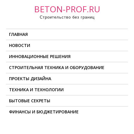
П
BETON-PROF.RU
р
Строительство без границ
о
м
ГЛАВНАЯ
о
т
НОВОСТИ
а
ИННОВАЦИОННЫЕ РЕШЕНИЯ
т
ь
СТРОИТЕЛЬНАЯ ТЕХНИКА И ОБОРУДОВАНИЕ
к
ПРОЕКТЫ ДИЗАЙНА
с
о
ТЕХНИКА И ТЕХНОЛОГИИ
д
БЫТОВЫЕ СЕКРЕТЫ
е
ФИНАНСЫ И БЮДЖЕТИРОВАНИЕ
р
ж
и