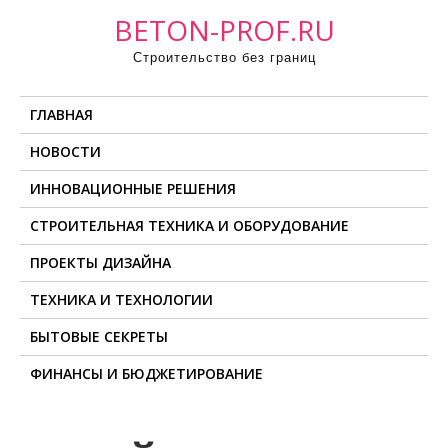
П
BETON-PROF.RU
р
Строительство без границ
о
м
ГЛАВНАЯ
о
т
НОВОСТИ
а
ИННОВАЦИОННЫЕ РЕШЕНИЯ
т
ь
СТРОИТЕЛЬНАЯ ТЕХНИКА И ОБОРУДОВАНИЕ
к
ПРОЕКТЫ ДИЗАЙНА
с
о
ТЕХНИКА И ТЕХНОЛОГИИ
д
БЫТОВЫЕ СЕКРЕТЫ
е
ФИНАНСЫ И БЮДЖЕТИРОВАНИЕ
р
ж
и