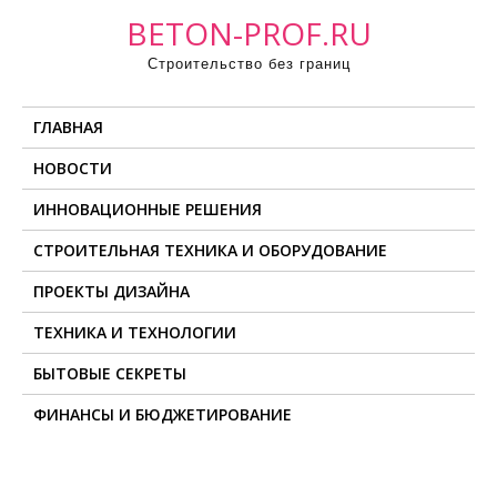
П
BETON-PROF.RU
р
Строительство без границ
о
м
ГЛАВНАЯ
о
т
НОВОСТИ
а
ИННОВАЦИОННЫЕ РЕШЕНИЯ
т
ь
СТРОИТЕЛЬНАЯ ТЕХНИКА И ОБОРУДОВАНИЕ
к
ПРОЕКТЫ ДИЗАЙНА
с
о
ТЕХНИКА И ТЕХНОЛОГИИ
д
БЫТОВЫЕ СЕКРЕТЫ
е
ФИНАНСЫ И БЮДЖЕТИРОВАНИЕ
р
ж
и