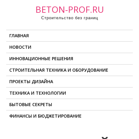
П
BETON-PROF.RU
р
Строительство без границ
о
м
ГЛАВНАЯ
о
т
НОВОСТИ
а
ИННОВАЦИОННЫЕ РЕШЕНИЯ
т
ь
СТРОИТЕЛЬНАЯ ТЕХНИКА И ОБОРУДОВАНИЕ
к
ПРОЕКТЫ ДИЗАЙНА
с
о
ТЕХНИКА И ТЕХНОЛОГИИ
д
БЫТОВЫЕ СЕКРЕТЫ
е
ФИНАНСЫ И БЮДЖЕТИРОВАНИЕ
р
ж
и