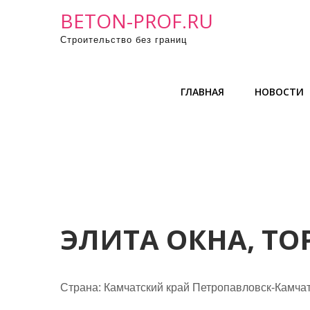
П
BETON-PROF.RU
р
Строительство без границ
о
м
о
ГЛАВНАЯ
НОВОСТИ
т
а
т
ь
к
с
о
д
ЭЛИТА ОКНА, Т
е
р
ж
Страна: Камчатский край Петропавловск-Камчат
и