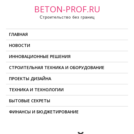
П
BETON-PROF.RU
р
Строительство без границ
о
м
ГЛАВНАЯ
о
т
НОВОСТИ
а
ИННОВАЦИОННЫЕ РЕШЕНИЯ
т
ь
СТРОИТЕЛЬНАЯ ТЕХНИКА И ОБОРУДОВАНИЕ
к
ПРОЕКТЫ ДИЗАЙНА
с
о
ТЕХНИКА И ТЕХНОЛОГИИ
д
БЫТОВЫЕ СЕКРЕТЫ
е
ФИНАНСЫ И БЮДЖЕТИРОВАНИЕ
р
ж
и