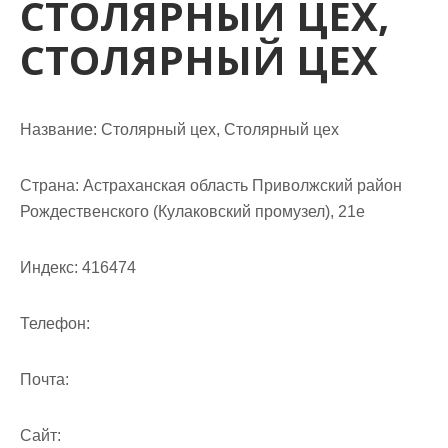
СТОЛЯРНЫЙ ЦЕХ,
м
о
СТОЛЯРНЫЙ ЦЕХ
м
у
Название:
Столярный цех, Столярный цех
Страна:
Астраханская область Приволжский район
Рождественского (Кулаковский промузел), 21е
Индекс:
416474
Телефон:
Почта:
Cайт: