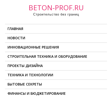
П
BETON-PROF.RU
р
Строительство без границ
о
м
ГЛАВНАЯ
о
т
НОВОСТИ
а
ИННОВАЦИОННЫЕ РЕШЕНИЯ
т
ь
СТРОИТЕЛЬНАЯ ТЕХНИКА И ОБОРУДОВАНИЕ
к
ПРОЕКТЫ ДИЗАЙНА
с
о
ТЕХНИКА И ТЕХНОЛОГИИ
д
БЫТОВЫЕ СЕКРЕТЫ
е
ФИНАНСЫ И БЮДЖЕТИРОВАНИЕ
р
ж
и