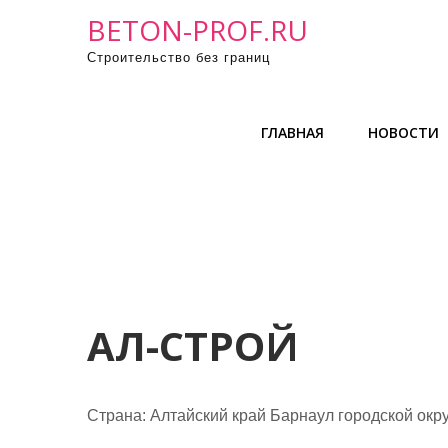
П
BETON-PROF.RU
р
Строительство без границ
о
м
о
ГЛАВНАЯ
НОВОСТИ
т
а
т
ь
к
с
о
д
АЛ-СТРОЙ
е
р
ж
Страна: Алтайский край Барнаул городской окр
и