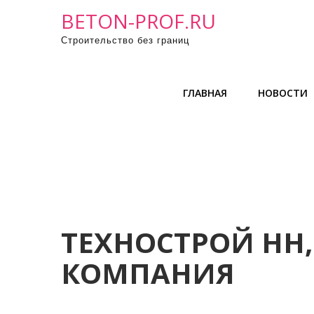
П
BETON-PROF.RU
р
Строительство без границ
о
м
о
ГЛАВНАЯ
НОВОСТИ
т
а
т
ь
к
с
о
д
ТЕХНОСТРОЙ НН
е
КОМПАНИЯ
р
ж
и