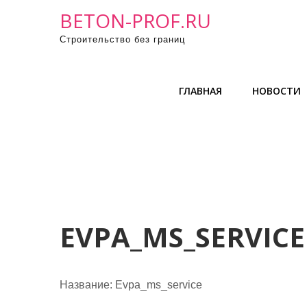
П
BETON-PROF.RU
р
Строительство без границ
о
м
о
ГЛАВНАЯ
НОВОСТИ
т
а
т
ь
к
с
о
д
EVPA_MS_SERVICE
е
р
ж
Название:
Evpa_ms_service
и