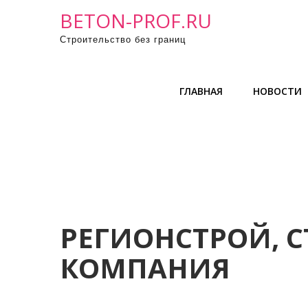
П
BETON-PROF.RU
р
Строительство без границ
о
м
о
ГЛАВНАЯ
НОВОСТИ
т
а
т
ь
к
с
о
д
РЕГИОНСТРОЙ, 
е
КОМПАНИЯ
р
ж
и