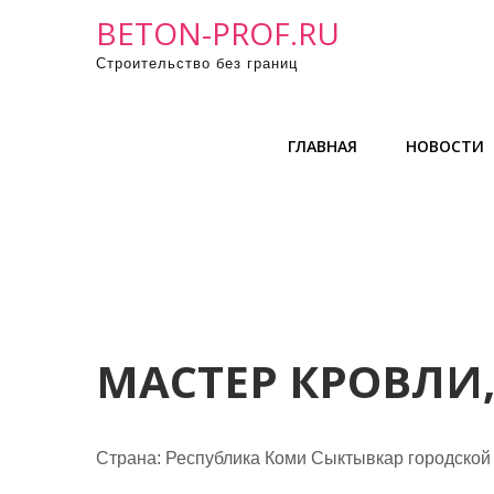
П
BETON-PROF.RU
р
Строительство без границ
о
м
о
ГЛАВНАЯ
НОВОСТИ
т
а
т
ь
к
с
о
д
МАСТЕР КРОВЛИ
е
р
ж
Страна: Республика Коми Сыктывкар городской
и