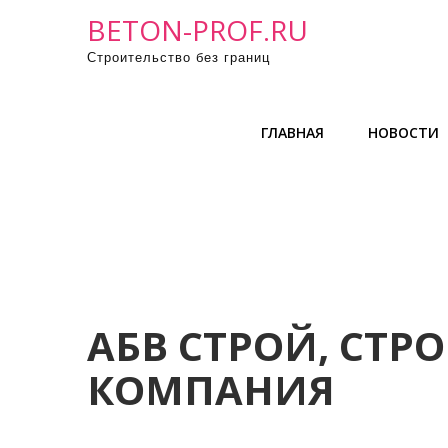
П
BETON-PROF.RU
р
Строительство без границ
о
м
о
ГЛАВНАЯ
НОВОСТИ
т
а
т
ь
к
с
о
д
АБВ СТРОЙ, СТР
е
КОМПАНИЯ
р
ж
и