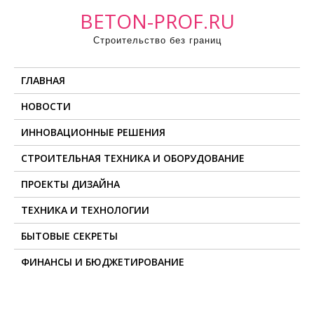
П
BETON-PROF.RU
р
Строительство без границ
о
м
ГЛАВНАЯ
о
т
НОВОСТИ
а
ИННОВАЦИОННЫЕ РЕШЕНИЯ
т
ь
СТРОИТЕЛЬНАЯ ТЕХНИКА И ОБОРУДОВАНИЕ
к
ПРОЕКТЫ ДИЗАЙНА
с
о
ТЕХНИКА И ТЕХНОЛОГИИ
д
БЫТОВЫЕ СЕКРЕТЫ
е
ФИНАНСЫ И БЮДЖЕТИРОВАНИЕ
р
ж
и