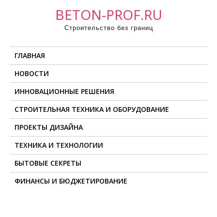
П
BETON-PROF.RU
р
Строительство без границ
о
м
ГЛАВНАЯ
о
т
НОВОСТИ
а
ИННОВАЦИОННЫЕ РЕШЕНИЯ
т
ь
СТРОИТЕЛЬНАЯ ТЕХНИКА И ОБОРУДОВАНИЕ
к
ПРОЕКТЫ ДИЗАЙНА
с
о
ТЕХНИКА И ТЕХНОЛОГИИ
д
БЫТОВЫЕ СЕКРЕТЫ
е
ФИНАНСЫ И БЮДЖЕТИРОВАНИЕ
р
ж
и