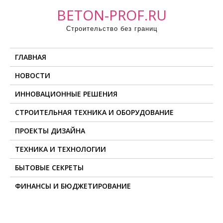
П
BETON-PROF.RU
р
Строительство без границ
о
м
ГЛАВНАЯ
о
т
НОВОСТИ
а
ИННОВАЦИОННЫЕ РЕШЕНИЯ
т
ь
СТРОИТЕЛЬНАЯ ТЕХНИКА И ОБОРУДОВАНИЕ
к
ПРОЕКТЫ ДИЗАЙНА
с
о
ТЕХНИКА И ТЕХНОЛОГИИ
д
БЫТОВЫЕ СЕКРЕТЫ
е
ФИНАНСЫ И БЮДЖЕТИРОВАНИЕ
р
ж
и