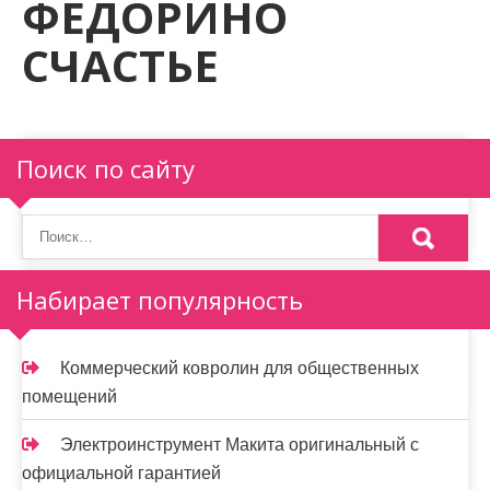
ФЕДОРИНО
м
о
СЧАСТЬЕ
м
у
Поиск по сайту
Набирает популярность
Коммерческий ковролин для общественных
помещений
Электроинструмент Макита оригинальный с
официальной гарантией