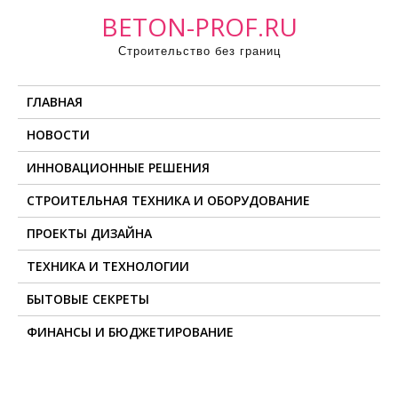
П
BETON-PROF.RU
р
Строительство без границ
о
м
ГЛАВНАЯ
о
т
НОВОСТИ
а
ИННОВАЦИОННЫЕ РЕШЕНИЯ
т
ь
СТРОИТЕЛЬНАЯ ТЕХНИКА И ОБОРУДОВАНИЕ
к
ПРОЕКТЫ ДИЗАЙНА
с
о
ТЕХНИКА И ТЕХНОЛОГИИ
д
БЫТОВЫЕ СЕКРЕТЫ
е
ФИНАНСЫ И БЮДЖЕТИРОВАНИЕ
р
ж
и