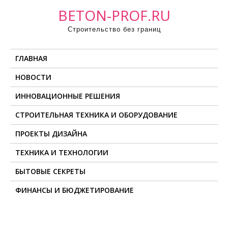
П
BETON-PROF.RU
р
Строительство без границ
о
м
ГЛАВНАЯ
о
т
НОВОСТИ
а
ИННОВАЦИОННЫЕ РЕШЕНИЯ
т
ь
СТРОИТЕЛЬНАЯ ТЕХНИКА И ОБОРУДОВАНИЕ
к
ПРОЕКТЫ ДИЗАЙНА
с
о
ТЕХНИКА И ТЕХНОЛОГИИ
д
БЫТОВЫЕ СЕКРЕТЫ
е
ФИНАНСЫ И БЮДЖЕТИРОВАНИЕ
р
ж
и