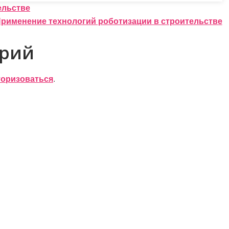
ельстве
рименение технологий роботизации в строительстве
арий
торизоваться
.