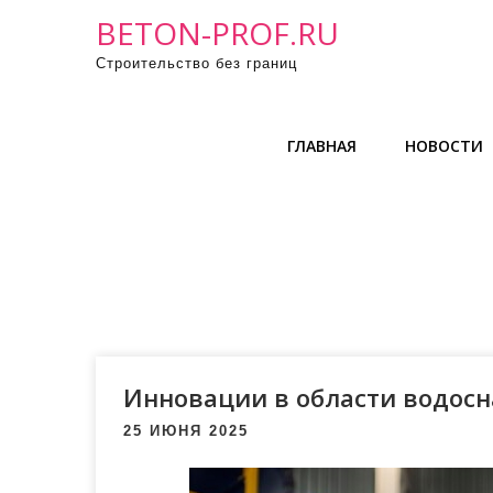
П
BETON-PROF.RU
р
Строительство без границ
о
м
о
ГЛАВНАЯ
НОВОСТИ
т
а
т
ь
к
с
о
д
е
Инновации в области водос
р
25 ИЮНЯ 2025
ж
и