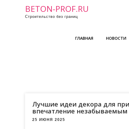
П
BETON-PROF.RU
р
Строительство без границ
о
м
о
ГЛАВНАЯ
НОВОСТИ
т
а
т
ь
к
с
о
д
е
Лучшие идеи декора для при
р
впечатление незабываемым
ж
25 ИЮНЯ 2025
и