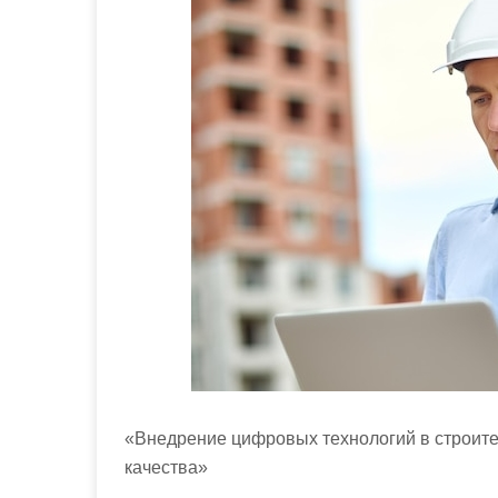
м
о
м
у
«Внедрение цифровых технологий в строите
качества»