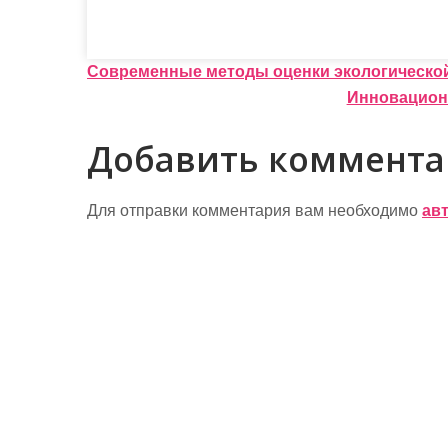
Н
Современные методы оценки экологическо
Инновацион
а
в
Добавить коммент
и
г
Для отправки комментария вам необходимо
ав
а
ц
и
я
п
о