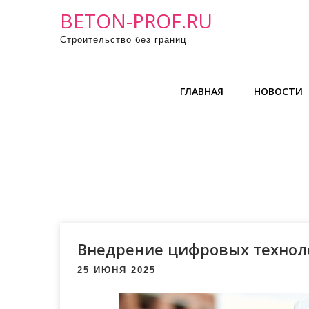
П
BETON-PROF.RU
р
Строительство без границ
о
м
о
ГЛАВНАЯ
НОВОСТИ
т
а
т
ь
к
с
о
д
е
Внедрение цифровых техноло
р
25 ИЮНЯ 2025
ж
и